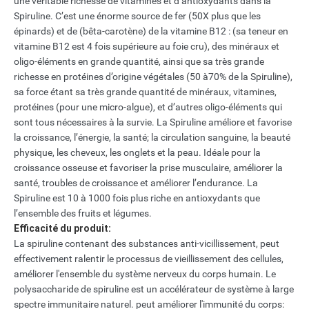
une véritable richesse de vitamines et d’antioxydants dans la
Spiruline. C’est une énorme source de fer (50X plus que les
épinards) et de (bêta-carotène) de la vitamine B12 : (sa teneur en
vitamine B12 est 4 fois supérieure au foie cru), des minéraux et
oligo-éléments en grande quantité, ainsi que sa très grande
richesse en protéines d’origine végétales (50 à70% de la Spiruline),
sa force étant sa très grande quantité de minéraux, vitamines,
protéines (pour une micro-algue), et d’autres oligo-éléments qui
sont tous nécessaires à la survie. La Spiruline améliore et favorise
la croissance, l’énergie, la santé; la circulation sanguine, la beauté
physique, les cheveux, les onglets et la peau. Idéale pour la
croissance osseuse et favoriser la prise musculaire, améliorer la
santé, troubles de croissance et améliorer l’endurance. La
Spiruline est 10 à 1000 fois plus riche en antioxydants que
l’ensemble des fruits et légumes.
Efficacité du produit:
La spiruline contenant des substances anti-vicillissement, peut
effectivement ralentir le processus de vieillissement des cellules,
améliorer l'ensemble du système nerveux du corps humain. Le
polysaccharide de spiruline est un accélérateur de système à large
spectre immunitaire naturel. peut améliorer l'immunité du corps: