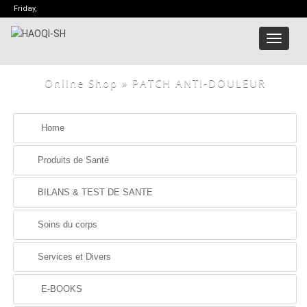
Friday,
Menu
Online Shop
» PATCH ANTI-DOULEUR
Home
Produits de Santé
BILANS & TEST DE SANTE
Soins du corps
Services et Divers
E-BOOKS