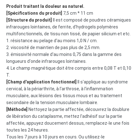
Produit traitant la douleur au naturel.
[Spécifications du produit]
7,5 cm * 11 cm
[Structure du produit]
Il est composé de poudres céramiques
infrarouges lointaines, de ferrite, d'hydrogels polymères
multifonctionnels, de tissu non tissé, de papier silicium et etc.
1. résistance au pelage d'au moins 1,0 N / cm.
2. viscosité de maintien de pas plus de 2,5 mm.
3. émissivité normale d'au moins 0,75 dans la gamme des
longueurs d'onde infrarouges lointaines.
4. Le champ magnétique doit être compris entre 0,08 T et 0,10
T.
[Champ d'application fonctionnel]
Il s'applique au syndrome
cervical, à la périarthrite, à l'arthrose, à l'inflammation
musculaire, aux lésions des tissus mous et au traitement
secondaire de la tension musculaire lombaire.
[Méthode]
Nettoyez la partie affectée, découvrez la doublure
de libération du cataplasme, mettez l'adhésif sur la partie
affectée, appuyez doucement dessus, remplacez-le une fois
toutes les 24 heures.
Tous les 7 jours à 10 jours en cours. Ou utilisez-le